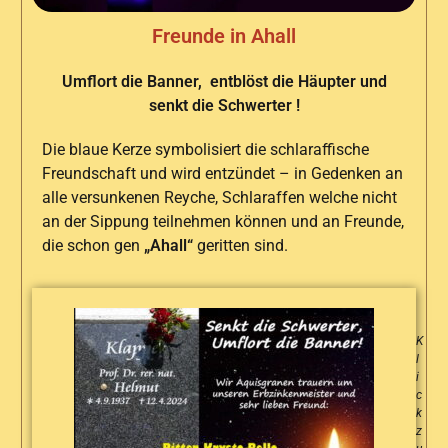
Freunde in Ahall
Umflort die Banner, entblöst die Häupter und
senkt die Schwerter !
Die blaue Kerze symbolisiert die schlaraffische
Freundschaft und wird entzündet – in Gedenken an
alle versunkenen Reyche, Schlaraffen welche nicht
an der Sippung teilnehmen können und an Freunde,
die schon gen
„Ahall“
geritten sind.
K
l
i
c
k
z