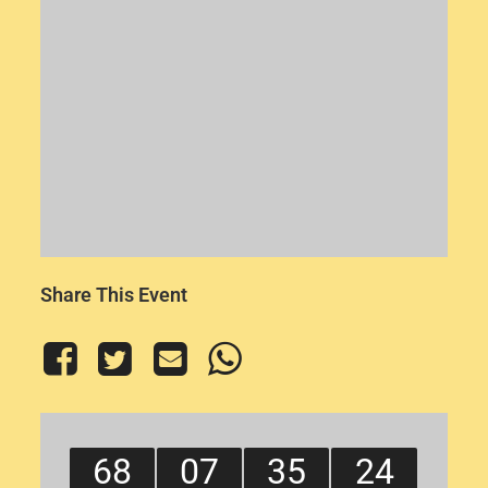
Share This Event
68
07
35
24