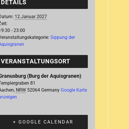
DETAILS
Datum:
12.Januar 2027
Zeit:
19:30 - 23:00
Veranstaltungskategorie:
Sippung der
Aquisgranen
VERANSTALTUNGSORT
Granusburg (Burg der Aquisgranen)
Templergraben 81
Aachen
,
NRW
52064
Germany
Google Karte
anzeigen
+ GOOGLE CALENDAR