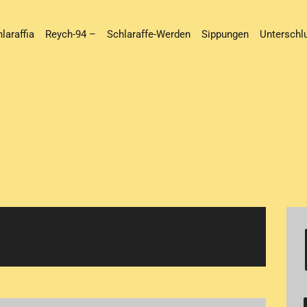
laraffia
Reych-94 –
Schlaraffe-Werden
Sippungen
Unterschl