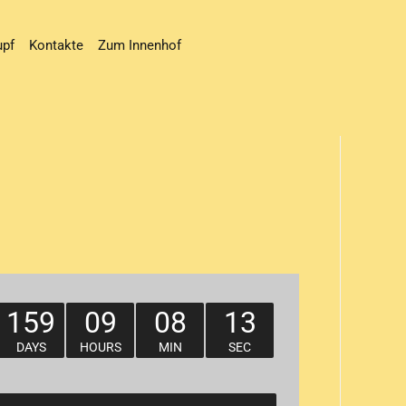
upf
Kontakte
Zum Innenhof
159
09
08
13
DAYS
HOURS
MIN
SEC