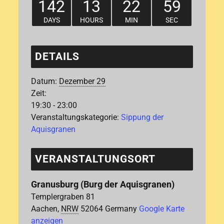
142
13
22
59
DAYS
HOURS
MIN
SEC
DETAILS
Datum:
Dezember 29
Zeit:
19:30 - 23:00
Veranstaltungskategorie:
Sippung der
Aquisgranen
VERANSTALTUNGSORT
Granusburg (Burg der Aquisgranen)
Templergraben 81
Aachen
,
NRW
52064
Germany
Google Karte
anzeigen