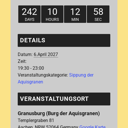
242
10
12
58
DAYS
HOURS
MIN
SEC
DETAILS
Datum:
6.April 2027
Zeit:
19:30 - 23:00
Veranstaltungskategorie:
Sippung der
Aquisgranen
VERANSTALTUNGSORT
Granusburg (Burg der Aquisgranen)
Templergraben 81
Aachen
,
NRW
52064
Germany
Google Karte